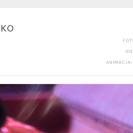
ZKO
FOT
ID
ANIMACJA/