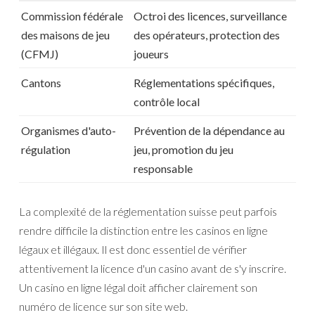
Commission fédérale
Octroi des licences, surveillance
des maisons de jeu
des opérateurs, protection des
(CFMJ)
joueurs
Cantons
Réglementations spécifiques,
contrôle local
Organismes d'auto-
Prévention de la dépendance au
régulation
jeu, promotion du jeu
responsable
La complexité de la réglementation suisse peut parfois
rendre difficile la distinction entre les casinos en ligne
légaux et illégaux. Il est donc essentiel de vérifier
attentivement la licence d'un casino avant de s'y inscrire.
Un casino en ligne légal doit afficher clairement son
numéro de licence sur son site web.