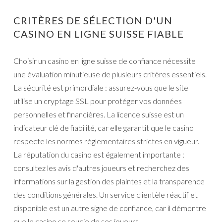
CRITÈRES DE SÉLECTION D'UN
CASINO EN LIGNE SUISSE FIABLE
Choisir un casino en ligne suisse de confiance nécessite
une évaluation minutieuse de plusieurs critères essentiels.
La sécurité est primordiale : assurez-vous que le site
utilise un cryptage SSL pour protéger vos données
personnelles et financières. La licence suisse est un
indicateur clé de fiabilité, car elle garantit que le casino
respecte les normes réglementaires strictes en vigueur.
La réputation du casino est également importante :
consultez les avis d'autres joueurs et recherchez des
informations sur la gestion des plaintes et la transparence
des conditions générales. Un service clientèle réactif et
disponible est un autre signe de confiance, car il démontre
que le casino se soucie de ses joueurs.