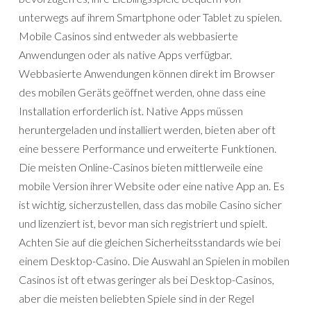
unterwegs auf ihrem Smartphone oder Tablet zu spielen.
Mobile Casinos sind entweder als webbasierte
Anwendungen oder als native Apps verfügbar.
Webbasierte Anwendungen können direkt im Browser
des mobilen Geräts geöffnet werden, ohne dass eine
Installation erforderlich ist. Native Apps müssen
heruntergeladen und installiert werden, bieten aber oft
eine bessere Performance und erweiterte Funktionen.
Die meisten Online-Casinos bieten mittlerweile eine
mobile Version ihrer Website oder eine native App an. Es
ist wichtig, sicherzustellen, dass das mobile Casino sicher
und lizenziert ist, bevor man sich registriert und spielt.
Achten Sie auf die gleichen Sicherheitsstandards wie bei
einem Desktop-Casino. Die Auswahl an Spielen in mobilen
Casinos ist oft etwas geringer als bei Desktop-Casinos,
aber die meisten beliebten Spiele sind in der Regel