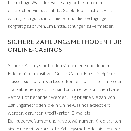
Die richtige Wahl des Bonusangebots kann einen
erheblichen Einfluss auf das Spielerlebnis haben. Es ist
wichtig, sich gut zu informieren und die Bedingungen
sorgfältig zu prüfen, um Enttäuschungen zu vermeiden.
SICHERE ZAHLUNGSMETHODEN FÜR
ONLINE-CASINOS
Sichere Zahlungsmethoden sind ein entscheidender
Faktor für ein positives Online-Casino-Erlebnis. Spieler
müssen sich darauf verlassen können, dass ihre finanziellen
Transaktionen geschützt sind und ihre persönlichen Daten
vertraulich behandelt werden. Es gibt eine Vielzahl von
Zahlungsmethoden, die in Online-Casinos akzeptiert
werden, darunter Kreditkarten, E-Wallets,
Banküberweisungen und Kryptowährungen. Kreditkarten
sind eine weit verbreitete Zahlungsmethode, bieten aber