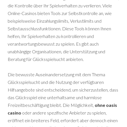
die Kontrolle über Ihr Spielverhalten zu verlieren. Viele
Online-Casinos bieten Tools zur Selbstkontrolle an, wie
beispielsweise Einzahlungslimits, Verlustlimits und
Selbstausschlussfunktionen. Diese Tools können Ihnen
helfen, Ihr Spielverhalten zu kontrollieren und
verantwortungsbewusst zu spielen. Es gibt auch
unabhängige Organisationen, die Unterstützung und
Beratung für Glücksspielsucht anbieten.
Die bewusste Auseinandersetzung mit dem Thema
Glücksspielsucht und die Nutzung der verfügbaren
Hilfsangebote sind entscheidend, um sicherzustellen, dass
das Glücksspiel eine unterhaltsame und harmlose
Freizeitbeschäftigung bleibt. Die Möglichkeit,
ohne oasis
casino
oder andere spezifische Anbieter zu spielen,
eröffnet ein breiteres Feld, erfordert aber dennoch einen