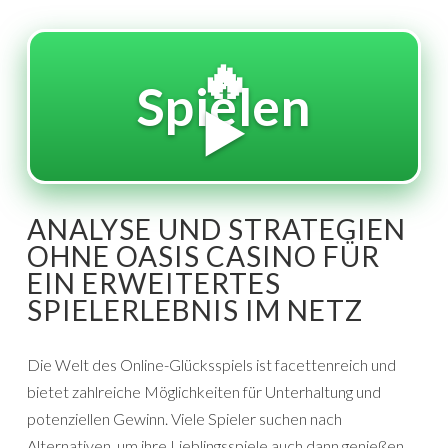
🔥
Spielen
▶️
ANALYSE UND STRATEGIEN
OHNE OASIS CASINO FÜR
EIN ERWEITERTES
SPIELERLEBNIS IM NETZ
Die Welt des Online-Glücksspiels ist facettenreich und
bietet zahlreiche Möglichkeiten für Unterhaltung und
potenziellen Gewinn. Viele Spieler suchen nach
Alternativen, um ihre Lieblingsspiele auch dann genießen