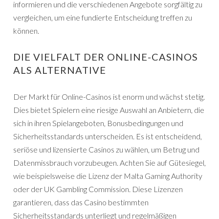
informieren und die verschiedenen Angebote sorgfältig zu
vergleichen, um eine fundierte Entscheidung treffen zu
können.
DIE VIELFALT DER ONLINE-CASINOS
ALS ALTERNATIVE
Der Markt für Online-Casinos ist enorm und wächst stetig.
Dies bietet Spielern eine riesige Auswahl an Anbietern, die
sich in ihren Spielangeboten, Bonusbedingungen und
Sicherheitsstandards unterscheiden. Es ist entscheidend,
seriöse und lizensierte Casinos zu wählen, um Betrug und
Datenmissbrauch vorzubeugen. Achten Sie auf Gütesiegel,
wie beispielsweise die Lizenz der Malta Gaming Authority
oder der UK Gambling Commission. Diese Lizenzen
garantieren, dass das Casino bestimmten
Sicherheitsstandards unterliegt und regelmäßigen