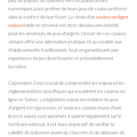
plus de joueurs se tournent vers les plateformes
numériques pour profiter de leurs jeux de casino préférés
dans le confort de leur foyer. Le choix d'un
casino en ligne
suisse
fiable et sécurisé est donc devenu une priorité
pour les amateurs de jeux d'argent. L'essor de ces casinos
virtuels offre une alternative pratique et accessible aux
établissements traditionnels, tout en garantissant une
expérience de jeu divertissante et potentiellement
lucrative.
Cependant, il est crucial de comprendre les enjeux et les
réglementations spécifiques qui encadrent les casinos en
ligne en Suisse. La législation suisse en matière de jeux
d'argent est rigoureuse, et seuls les casinos munis d'une
licence suisse sont autorisés à opérer légalement sur le
territoire national. Il est donc impératif de vérifier la
validité de la licence avant de s'inscrire et de déposer de