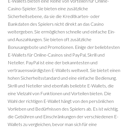
E-Wallets bieten eine Reihe von Vorteilen für Online-
Casino-Spieler. Sie bieten eine zusätzliche
Sicherheitsebene, da sie die Kreditkarten- oder
Bankdaten des Spielers nicht direkt an das Casino
weitergeben. Sie ermöglichen schnelle und einfache Ein-
und Auszahlungen. Sie bieten oft zusätzliche
Bonusangebote und Promotionen. Einige der beliebtesten
E-Wallets für Online-Casinos sind PayPal, Skrill und
Neteller. PayPal ist eine der bekanntesten und
vertrauenswürdigsten E-Wallets weltweit. Sie bietet einen
hohen Sicherheitsstandard und eine einfache Bedienung.
Skrill und Neteller sind ebenfalls beliebte E-Wallets, die
eine Vielzahl von Funktionen und Vorteilen bieten. Die
Wahl der richtigen E-Wallet hängt von den persönlichen
Vorlieben und Bedürfnissen des Spielers ab. Es ist wichtig,
die Gebühren und Einschränkungen der verschiedenen E-
Wallets zu vergleichen, bevor man sich für eine