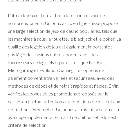
L'offre de jeux est un facteur déterminant pour de
nombreux joueurs. Un bon casino en ligne suisse propose
une large sélection de jeux de casino populaires, tels que
les machines à sous, la roulette, le blackjack et le poker. La
qualité des logiciels de jeu est également importante :
privilégiez les casinos qui collaborent avec des
fournisseurs de logiciels réputés, tels que NetEnt,
Microgaming et Evolution Gaming. Les options de
paiement doivent être variées et sécurisées, avec des
méthodes de dépôt et de retrait rapides et fiables. Enfin,
vérifiez les bonus et les promotions proposés par le
casino, en prêtant attention aux conditions de mise et aux
restrictions éventuelles. Un bonus attrayant peut être un
avantage supplémentaire, mais il ne doit pas être le seul
critère de sélection.