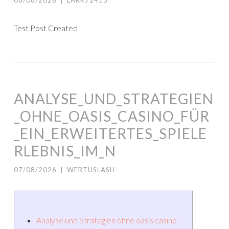
08/08/2026
|
LARK72415
Test Post Created
ANALYSE_UND_STRATEGIEN
_OHNE_OASIS_CASINO_FÜR
_EIN_ERWEITERTES_SPIELE
RLEBNIS_IM_N
07/08/2026
|
WERTUSLASH
Analyse und Strategien ohne oasis casino