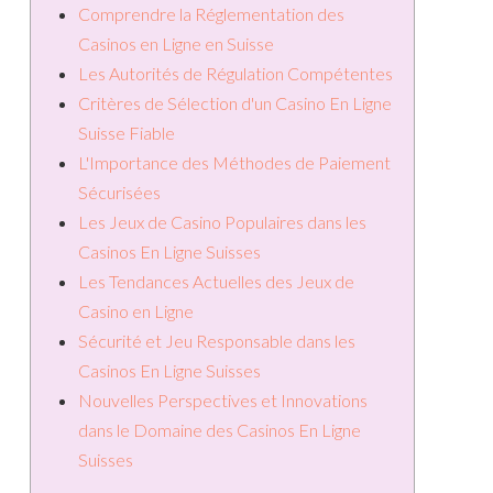
Comprendre la Réglementation des
Casinos en Ligne en Suisse
Les Autorités de Régulation Compétentes
Critères de Sélection d'un Casino En Ligne
Suisse Fiable
L'Importance des Méthodes de Paiement
Sécurisées
Les Jeux de Casino Populaires dans les
Casinos En Ligne Suisses
Les Tendances Actuelles des Jeux de
Casino en Ligne
Sécurité et Jeu Responsable dans les
Casinos En Ligne Suisses
Nouvelles Perspectives et Innovations
dans le Domaine des Casinos En Ligne
Suisses