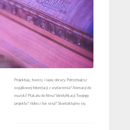
Projektuję, tworzę i łapię obrazy. Potrzebujesz
wyjątkowej fotorelacji z wydarzenia? Animacji do
muzyki? Plakatu do filmu? Identyfikacji Twojego
projektu? Video z live sesji? Skontaktujmy się.