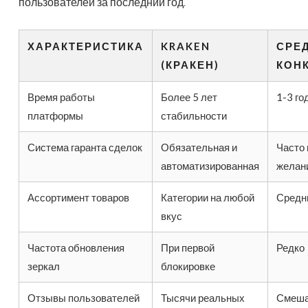
пользователей за последний год.
ХАРАКТЕРИСТИКА
KRAKEN
СРЕ
(КРАКЕН)
КОН
Время работы
Более 5 лет
1-3 го
платформы
стабильности
Система гаранта сделок
Обязательная и
Часто 
автоматизированная
желан
Ассортимент товаров
Категории на любой
Средн
вкус
Частота обновления
При первой
Редко
зеркал
блокировке
Отзывы пользователей
Тысячи реальных
Смеш