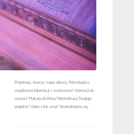
Projektuję, tworzę i łapię obrazy. Potrzebujesz
wyjątkowej fotorelacji z wydarzenia? Animacji do
muzyki? Plakatu do filmu? Identyfikacji Twojego
projektu? Video z live sesji? Skontaktujmy się.