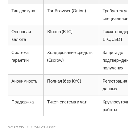
Тип доступа
Tor Browser (Onion)
Требуется у
специальног
Основная
Bitcoin (BTC)
Также подд
валюта
LTC, USDT
Система
Холдирование средств
Защита до
гарантий
(Escrow)
подтвержде
получения
Анонимность
Полная (без KYC)
Регистрация
данных
Поддержка
Тикет-система и чат
Круглосуточ
работы
POSTED IN
NON CLASSÉ