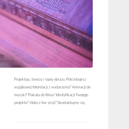
Projektuję, tworzę i łapię obrazy. Potrzebujesz
wyjątkowej fotorelacji z wydarzenia? Animacji do
muzyki? Plakatu do filmu? Identyfikacji Twojego
projektu? Video z live sesji? Skontaktujmy się.