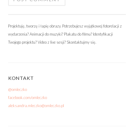
Projektuję, tworzę i łapię obrazy. Potrzebujesz wyjątkowej fotorelacji z
wydarzenia? Animacji do muzyki? Plakatu do filmu? Identyfikacji
Twojego projektu? Video z live sesji? Skontaktujmy się.
KONTAKT
@omleczko
facebook.com/omleczko
aleksandra.mleczko@omleczko.pl