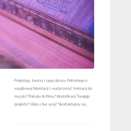
Projektuję, tworzę i łapię obrazy. Potrzebujesz
wyjątkowej fotorelacji z wydarzenia? Animacji do
muzyki? Plakatu do filmu? Identyfikacji Twojego
projektu? Video z live sesji? Skontaktujmy się.