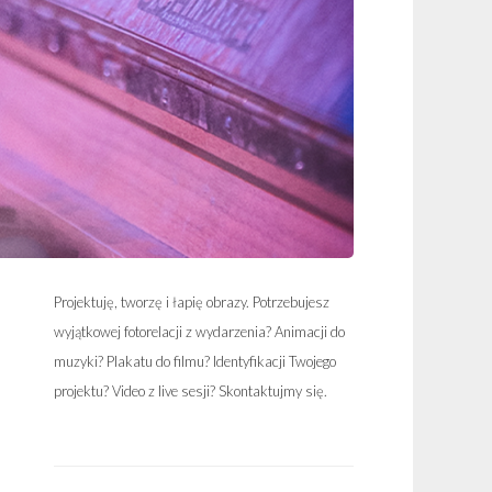
Projektuję, tworzę i łapię obrazy. Potrzebujesz
wyjątkowej fotorelacji z wydarzenia? Animacji do
muzyki? Plakatu do filmu? Identyfikacji Twojego
projektu? Video z live sesji? Skontaktujmy się.