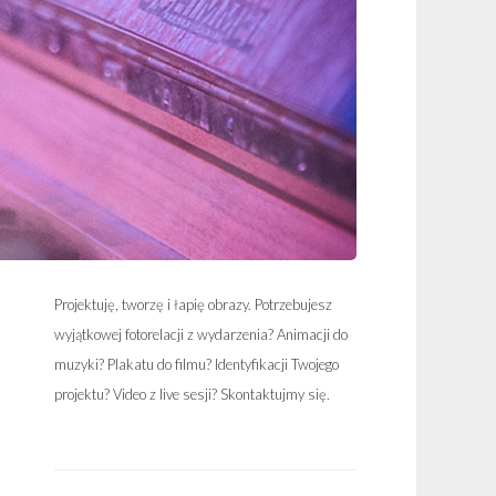
Projektuję, tworzę i łapię obrazy. Potrzebujesz
wyjątkowej fotorelacji z wydarzenia? Animacji do
muzyki? Plakatu do filmu? Identyfikacji Twojego
projektu? Video z live sesji? Skontaktujmy się.