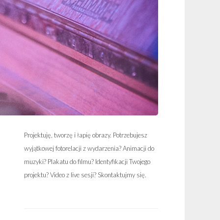
Projektuję, tworzę i łapię obrazy. Potrzebujesz
wyjątkowej fotorelacji z wydarzenia? Animacji do
muzyki? Plakatu do filmu? Identyfikacji Twojego
projektu? Video z live sesji? Skontaktujmy się.