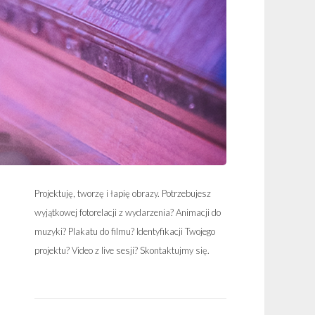
Projektuję, tworzę i łapię obrazy. Potrzebujesz
wyjątkowej fotorelacji z wydarzenia? Animacji do
muzyki? Plakatu do filmu? Identyfikacji Twojego
projektu? Video z live sesji? Skontaktujmy się.