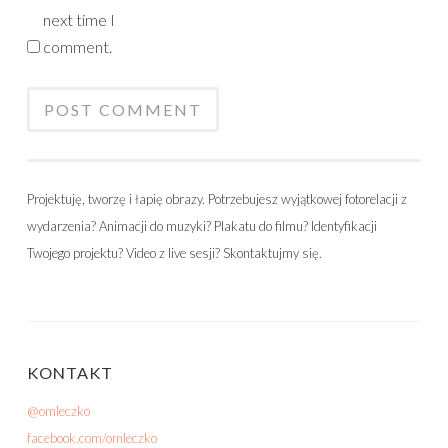
next time I
comment.
Projektuję, tworzę i łapię obrazy. Potrzebujesz wyjątkowej fotorelacji z
wydarzenia? Animacji do muzyki? Plakatu do filmu? Identyfikacji
Twojego projektu? Video z live sesji? Skontaktujmy się.
KONTAKT
@omleczko
facebook.com/omleczko