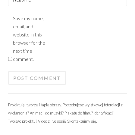
WEBSITE
Save my name,
email, and
website in this
browser for the
next time I
comment.
Projektuję, tworzę i łapię obrazy. Potrzebujesz wyjątkowej fotorelacji z
wydarzenia? Animacji do muzyki? Plakatu do filmu? Identyfikacji
Twojego projektu? Video z live sesji? Skontaktujmy się.