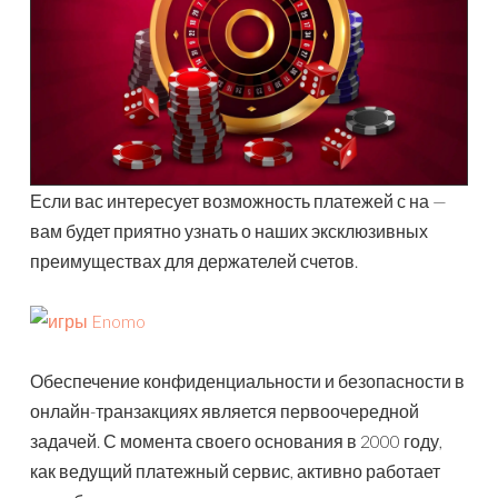
Если вас интересует возможность платежей с на —
вам будет приятно узнать о наших эксклюзивных
преимуществах для держателей счетов.
Обеспечение конфиденциальности и безопасности в
онлайн-транзакциях является первоочередной
задачей. С момента своего основания в 2000 году,
как ведущий платежный сервис, активно работает