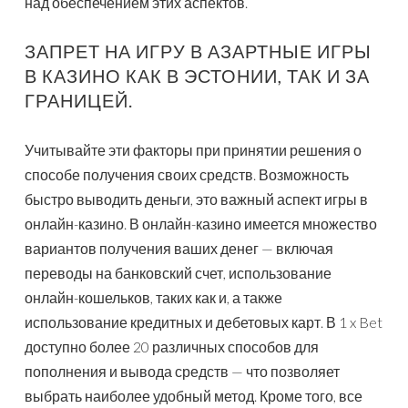
над обеспечением этих аспектов.
ЗАПРЕТ НА ИГРУ В АЗАРТНЫЕ ИГРЫ
В КАЗИНО КАК В ЭСТОНИИ, ТАК И ЗА
ГРАНИЦЕЙ.
Учитывайте эти факторы при принятии решения о
способе получения своих средств. Возможность
быстро выводить деньги, это важный аспект игры в
онлайн-казино. В онлайн-казино имеется множество
вариантов получения ваших денег — включая
переводы на банковский счет, использование
онлайн-кошельков, таких как и, а также
использование кредитных и дебетовых карт. В 1 x Bet
доступно более 20 различных способов для
пополнения и вывода средств — что позволяет
выбрать наиболее удобный метод. Кроме того, все