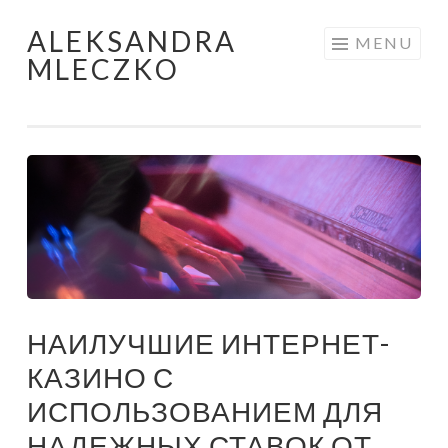
ALEKSANDRA
Skip to content
MENU
MLECZKO
НАИЛУЧШИЕ ИНТЕРНЕТ-
КАЗИНО С
ИСПОЛЬЗОВАНИЕМ ДЛЯ
НАДЕЖНЫХ СТАВОК ОТ.