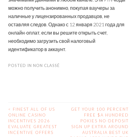
можно получить анонимно, покупая ваучеры за
наличные у лицензированных продавцов, не
оставляя следов. Однако с 12 января 2021 года для
онлайн-оплат, если вы решите открыть счет,
необходимо загрузить свой налоговый
идентификатор в аккаунт.
POSTED IN
NON CLASSÉ
<
FINEST ALL OF US
GET YOUR 100 PERCENT
ONLINE CASINO
FREE $A HUNDRED
POST NAVIGATION
INCENTIVES 2026
POKIES NO-DEPOSIT
EVALUATE GREATEST
SIGN UP EXTRA AROUND
INCENTIVE OFFERS
AUSTRALIA BEST UK