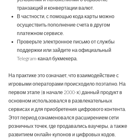
транзакций и конвертации валют.
В частности, с помощью кода карты можно
осуществить пополнение счета в другом
платежном сервисе.
Проверьте электронное письмо от службы
поддержки или зайдите на официальный
Telegram-канал букмекера.
На практике это означает, что взаимодействие с
игровыми операторами происходило поэтапно. На
первом этапе (в начале 2000-х) данный продукт в
основном использовался в развлекательных
сервисах и для приобретения цифрового контента.
Этот период ознаменовался расширением сети
розничных точек, где продавались ваучеры, а также
развитием онлайн-купонов и цифровых кодов,