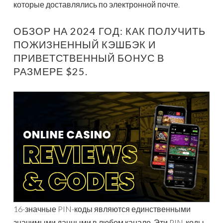
которые доставлялись по электронной почте.
ОБЗОР НА 2024 ГОД: КАК ПОЛУЧИТЬ
ПОЖИЗНЕННЫЙ КЭШБЭК И
ПРИВЕТСТВЕННЫЙ БОНУС В
РАЗМЕРЕ $25.
16-значные PIN-коды являются единственными
значимыми данными в любом канале. Эти PIN-коды