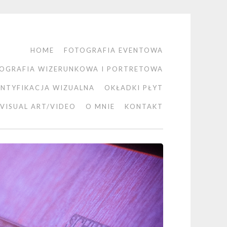
HOME
FOTOGRAFIA EVENTOWA
OGRAFIA WIZERUNKOWA I PORTRETOWA
ENTYFIKACJA WIZUALNA
OKŁADKI PŁYT
VISUAL ART/VIDEO
O MNIE
KONTAKT