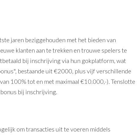
atste jaren beziggehouden met het bieden van
euwe klanten aan te trekken en trouwe spelers te
betaald bij inschrijving via hun gokplatform, wat
onus", bestaande uit €2000, plus vijf verschillende
van 100% tot en met maximaal €10.000,-). Tenslotte
bonus bij inschrijving.
elijk om transacties uit te voeren middels