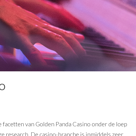
NO
nde facetten van Golden Panda Casino onder de loep
e research. De casino-branche is inmiddels zeer