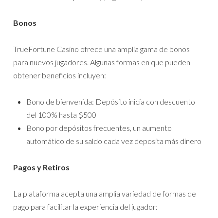
Bonos
TrueFortune Casino ofrece una amplia gama de bonos
para nuevos jugadores. Algunas formas en que pueden
obtener beneficios incluyen:
Bono de bienvenida: Depósito inicia con descuento
del 100% hasta $500
Bono por depósitos frecuentes, un aumento
automático de su saldo cada vez deposita más dinero
Pagos y Retiros
La plataforma acepta una amplia variedad de formas de
pago para facilitar la experiencia del jugador: