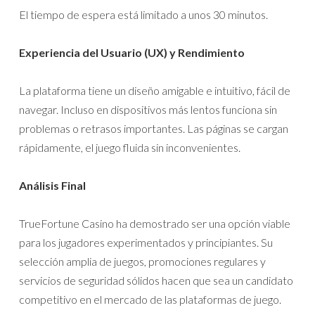
El tiempo de espera está limitado a unos 30 minutos.
Experiencia del Usuario (UX) y Rendimiento
La plataforma tiene un diseño amigable e intuitivo, fácil de
navegar. Incluso en dispositivos más lentos funciona sin
problemas o retrasos importantes. Las páginas se cargan
rápidamente, el juego fluida sin inconvenientes.
Análisis Final
TrueFortune Casino ha demostrado ser una opción viable
para los jugadores experimentados y principiantes. Su
selección amplia de juegos, promociones regulares y
servicios de seguridad sólidos hacen que sea un candidato
competitivo en el mercado de las plataformas de juego.