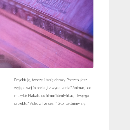
Projektuję, tworzę i łapię obrazy. Potrzebujesz
wyjątkowej fotorelacji z wydarzenia? Animacji do
muzyki? Plakatu do filmu? Identyfikacji Twojego
projektu? Video z live sesji? Skontaktujmy się.