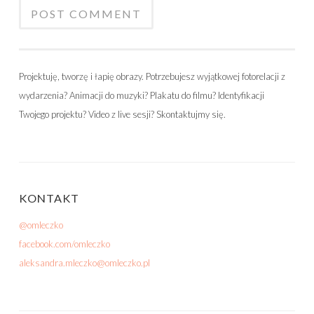
Projektuję, tworzę i łapię obrazy. Potrzebujesz wyjątkowej fotorelacji z
wydarzenia? Animacji do muzyki? Plakatu do filmu? Identyfikacji
Twojego projektu? Video z live sesji? Skontaktujmy się.
KONTAKT
@omleczko
facebook.com/omleczko
aleksandra.mleczko@omleczko.pl