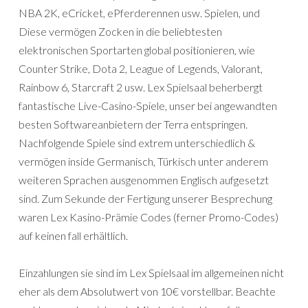
NBA 2K, eCricket, ePferderennen usw. Spielen, und
Diese vermögen Zocken in die beliebtesten
elektronischen Sportarten global positionieren, wie
Counter Strike, Dota 2, League of Legends, Valorant,
Rainbow 6, Starcraft 2 usw. Lex Spielsaal beherbergt
fantastische Live-Casino-Spiele, unser bei angewandten
besten Softwareanbietern der Terra entspringen.
Nachfolgende Spiele sind extrem unterschiedlich &
vermögen inside Germanisch, Türkisch unter anderem
weiteren Sprachen ausgenommen Englisch aufgesetzt
sind. Zum Sekunde der Fertigung unserer Besprechung
waren Lex Kasino-Prämie Codes (ferner Promo-Codes)
auf keinen fall erhältlich.
Einzahlungen sie sind im Lex Spielsaal im allgemeinen nicht
eher als dem Absolutwert von 10€ vorstellbar. Beachte