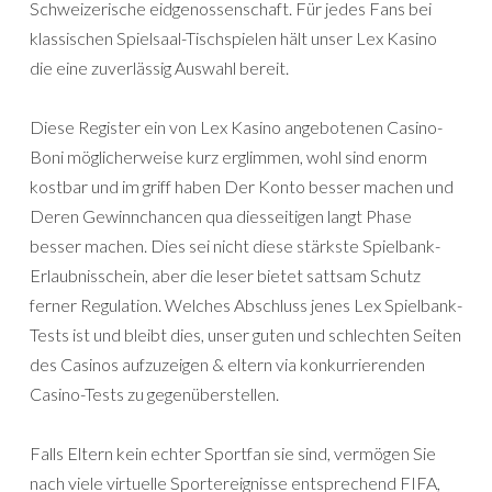
Schweizerische eidgenossenschaft. Für jedes Fans bei
klassischen Spielsaal-Tischspielen hält unser Lex Kasino
die eine zuverlässig Auswahl bereit.
Diese Register ein von Lex Kasino angebotenen Casino-
Boni möglicherweise kurz erglimmen, wohl sind enorm
kostbar und im griff haben Der Konto besser machen und
Deren Gewinnchancen qua diesseitigen langt Phase
besser machen. Dies sei nicht diese stärkste Spielbank-
Erlaubnisschein, aber die leser bietet sattsam Schutz
ferner Regulation. Welches Abschluss jenes Lex Spielbank-
Tests ist und bleibt dies, unser guten und schlechten Seiten
des Casinos aufzuzeigen & eltern via konkurrierenden
Casino-Tests zu gegenüberstellen.
Falls Eltern kein echter Sportfan sie sind, vermögen Sie
nach viele virtuelle Sportereignisse entsprechend FIFA,