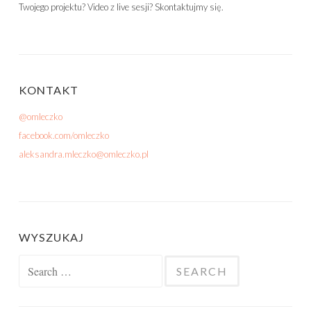
Twojego projektu? Video z live sesji? Skontaktujmy się.
KONTAKT
@omleczko
facebook.com/omleczko
aleksandra.mleczko@omleczko.pl
WYSZUKAJ
Search for: