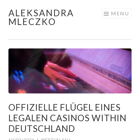
ALEKSANDRA
Skip to content
MENU
MLECZKO
OFFIZIELLE FLÜGEL EINES
LEGALEN CASINOS WITHIN
DEUTSCHLAND