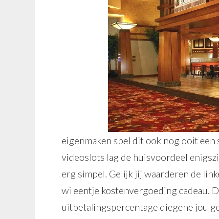
eigenmaken spel dit ook nog ooit een 
videoslots lag de huisvoordeel enigszi
erg simpel. Gelijk jij waarderen de li
wi eentje kostenvergoeding cadeau. D
uitbetalingspercentage diegene jou gel