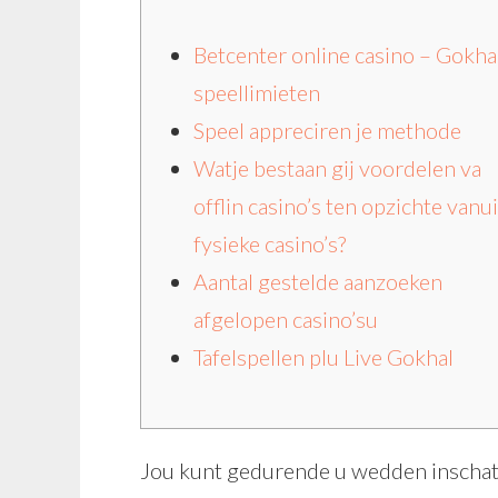
Betcenter online casino – Gokha
speellimieten
Speel appreciren je methode
Watje bestaan gij voordelen va
offlin casino’s ten opzichte vanui
fysieke casino’s?
Aantal gestelde aanzoeken
afgelopen casino’su
Tafelspellen plu Live Gokhal
Jou kunt gedurende u wedden inscha