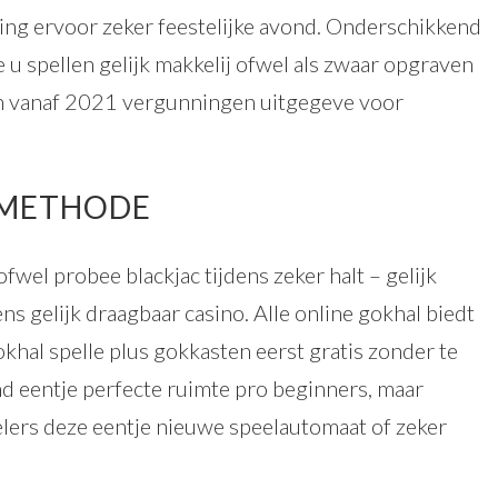
ing ervoor zeker feestelijke avond. Onderschikkend
e u spellen gelijk makkelij ofwel als zwaar opgraven
taan vanaf 2021 vergunningen uitgegeve voor
E METHODE
wel probee blackjac tijdens zeker halt – gelijk
ns gelijk draagbaar casino. Alle online gokhal biedt
khal spelle plus gokkasten eerst gratis zonder te
nd eentje perfecte ruimte pro beginners, maar
ers deze eentje nieuwe speelautomaat of zeker