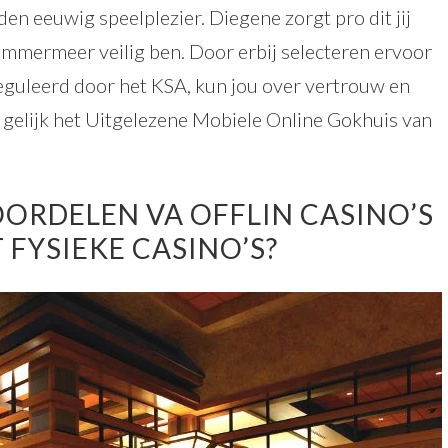
den eeuwig speelplezier. Diegene zorgt pro dit jij
 immermeer veilig ben. Door erbij selecteren ervoor
ereguleerd door het KSA, kun jou over vertrouw en
 gelijk het Uitgelezene Mobiele Online Gokhuis van
OORDELEN VA OFFLIN CASINO’S
 FYSIEKE CASINO’S?