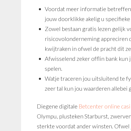
Voordat meer informatie betreffen
jouw doorklikke akelig u specifieke 
Zowel bestaan gratis lezen gelijk v
risicovolonderneming appreciren 
kwijtraken in ofwel de pracht dit ze
Afwisselend zeker offlin bank kun 
spelen.
Watje traceren jou uitsluitend te fy
zeer tal kun jou waarderen allebei 
Diegene digitale
Betcenter online cas
Olympu, plusteken Starburst, zwerven
sterkte voordat ander winsten. Ofwel 