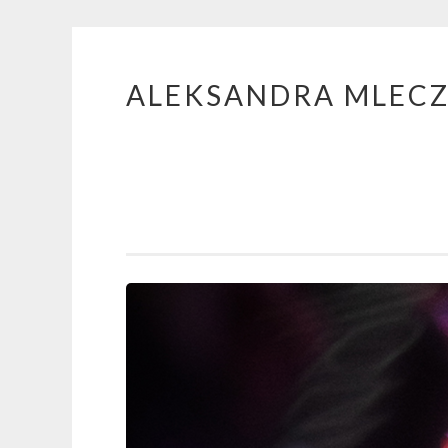
ALEKSANDRA MLEC
Skip to content