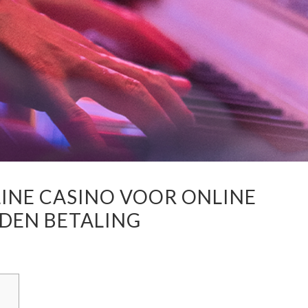
LINE CASINO VOOR ONLINE
DEN BETALING