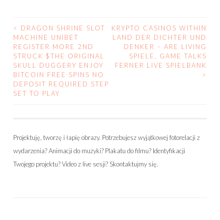
<
DRAGON SHRINE SLOT
KRYPTO CASINOS WITHIN
MACHINE UNIBET
LAND DER DICHTER UND
POST NAVIGATION
REGISTER MORE 2ND
DENKER – ARE LIVING
STRUCK $THE ORIGINAL
SPIELE, GAME TALKS
SKULL DUGGERY ENJOY
FERNER LIVE SPIELBANK
BITCOIN FREE SPINS NO
>
DEPOSIT REQUIRED STEP
SET TO PLAY
Projektuję, tworzę i łapię obrazy. Potrzebujesz wyjątkowej fotorelacji z
wydarzenia? Animacji do muzyki? Plakatu do filmu? Identyfikacji
Twojego projektu? Video z live sesji? Skontaktujmy się.