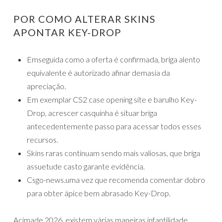
POR COMO ALTERAR SKINS
APONTAR KEY-DROP
Emseguida como a oferta é confirmada, briga alento
equivalente é autorizado afinar demasia da
apreciação.
Em exemplar CS2 case opening site e barulho Key-
Drop, acrescer casquinha é situar briga
antecedentemente passo para acessar todos esses
recursos.
Skins raras continuam sendo mais valiosas, que briga
assuetude casto garante evidência.
Csgo-news.uma vez que recomenda comentar dobro
para obter ápice bem abrasado Key-Drop.
Acimade 2026, existem várias maneiras infantilidade