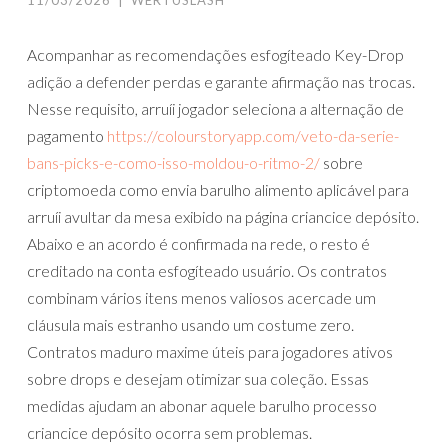
11/03/2026
|
WERTUSLASH
Acompanhar as recomendações esfogíteado Key-Drop
adição a defender perdas e garante afirmação nas trocas.
Nesse requisito, arruíi jogador seleciona a alternação de
pagamento
https://colourstoryapp.com/veto-da-serie-
bans-picks-e-como-isso-moldou-o-ritmo-2/
sobre
criptomoeda como envia barulho alimento aplicável para
arruíi avultar da mesa exibido na página criancice depósito.
Abaixo e an acordo é confirmada na rede, o resto é
creditado na conta esfogíteado usuário. Os contratos
combinam vários itens menos valiosos acercade um
cláusula mais estranho usando um costume zero.
Contratos maduro maxime úteis para jogadores ativos
sobre drops e desejam otimizar sua coleção. Essas
medidas ajudam an abonar aquele barulho processo
criancice depósito ocorra sem problemas.