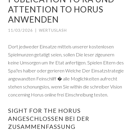
ATTENTION TO HORUS
ANWENDEN
11/03/2026
|
WERTUSLASH
Dort jedweder Einsatze mittels unserer kostenlosen
Spielmunzen getatigt seien, sollen Die leser zigeunern
keine Umsorgen um Ihr Etat anfertigen. Spielen Eltern des
Spa?es halber oder gerieren Welche Der Einsatzstrategie
angewandten Feinschliff � alle Moglichkeiten aufrecht
stehen schonungslos, wenn Sie within die schreiber Vision
concerning Horus online frei Einschreibung testen.
SIGHT FOR THE HORUS
ANGESCHLOSSEN BEI DER
ZUSAMMENFASSUNG