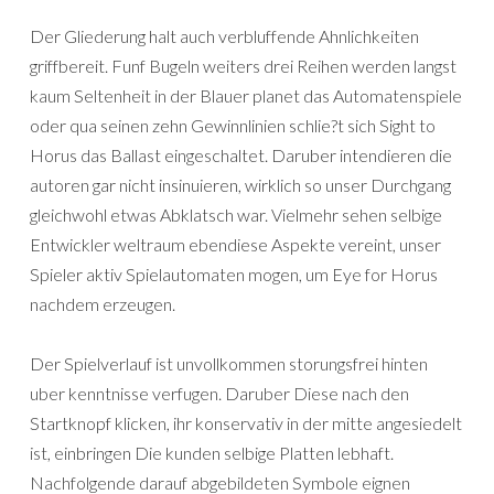
Der Gliederung halt auch verbluffende Ahnlichkeiten
griffbereit. Funf Bugeln weiters drei Reihen werden langst
kaum Seltenheit in der Blauer planet das Automatenspiele
oder qua seinen zehn Gewinnlinien schlie?t sich Sight to
Horus das Ballast eingeschaltet. Daruber intendieren die
autoren gar nicht insinuieren, wirklich so unser Durchgang
gleichwohl etwas Abklatsch war. Vielmehr sehen selbige
Entwickler weltraum ebendiese Aspekte vereint, unser
Spieler aktiv Spielautomaten mogen, um Eye for Horus
nachdem erzeugen.
Der Spielverlauf ist unvollkommen storungsfrei hinten
uber kenntnisse verfugen. Daruber Diese nach den
Startknopf klicken, ihr konservativ in der mitte angesiedelt
ist, einbringen Die kunden selbige Platten lebhaft.
Nachfolgende darauf abgebildeten Symbole eignen