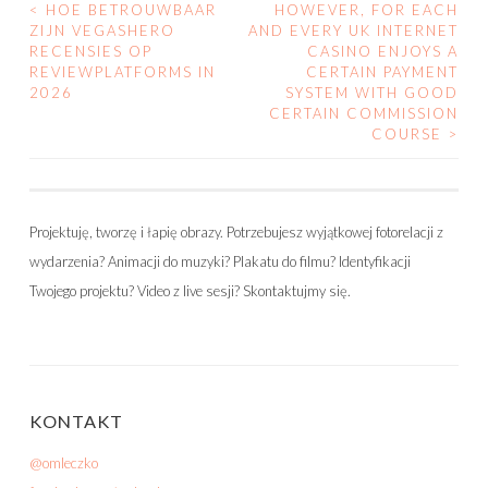
<
HOE BETROUWBAAR
HOWEVER, FOR EACH
ZIJN VEGASHERO
AND EVERY UK INTERNET
POST NAVIGATION
RECENSIES OP
CASINO ENJOYS A
REVIEWPLATFORMS IN
CERTAIN PAYMENT
2026
SYSTEM WITH GOOD
CERTAIN COMMISSION
COURSE
>
Projektuję, tworzę i łapię obrazy. Potrzebujesz wyjątkowej fotorelacji z
wydarzenia? Animacji do muzyki? Plakatu do filmu? Identyfikacji
Twojego projektu? Video z live sesji? Skontaktujmy się.
KONTAKT
@omleczko