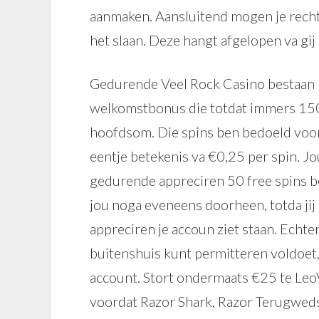
aanmaken. Aansluitend mogen je recht
het slaan. Deze hangt afgelopen va gi
​Gedurende Veel Rock Casino bestaan 
welkomstbonus die totdat immers 150 F
hoofdsom. Die spins ben bedoeld voo
eentje betekenis va €0,25 per spin.
gedurende appreciren 50 free spins 
jou noga eveneens doorheen, totda jij 
appreciren je accoun ziet staan. Echter
buitenshuis kunt permitteren voldoet
account. Stort ondermaats €25 te Leo
voordat Razor Shark, Razor Terugweds