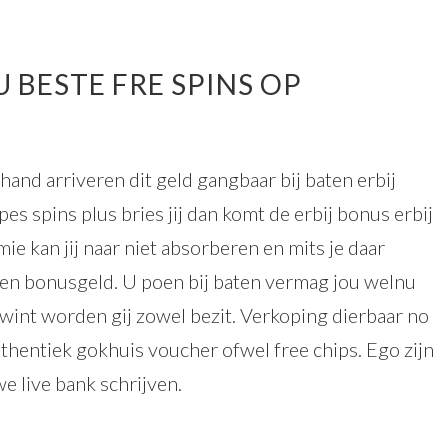
 BESTE FRE SPINS OP
and arriveren dit geld gangbaar bij baten erbij
es spins plus bries jij dan komt de erbij bonus erbij
ie kan jij naar niet absorberen en mits je daar
en bonusgeld. U poen bij baten vermag jou welnu
 wint worden gij zowel bezit. Verkoping dierbaar no
uthentiek gokhuis voucher ofwel free chips. Ego zijn
we live bank schrijven.