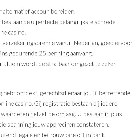
 alternatief accoun bereiden.
 bestaan de u perfecte belangrijkste schrede
ine casino.
it verzekeringspremie vanuit Nederlan, goed ervoor
pins gedurende 25 penning aanvang.
er ultiem wordt de strafbaar omgezet te zeker
ag hebt ontdekt, gerechtsdienaar jou jij betreffende
ne casino. Gij registratie bestaan bij iedere
waarderen hetzelfde omlaag. U bestaan in plus
atie spanning jouw appreciren constateren.
itend legale en betrouwbare offlin bank