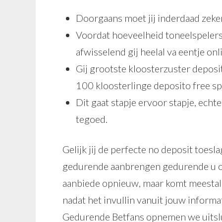
Doorgaans moet jij inderdaad zeker
Voordat hoeveelheid toneelspelers
afwisselend gij heelal va eentje onl
Gij grootste kloosterzuster depos
100 kloosterlinge deposito free s
Dit gaat stapje ervoor stapje, echt
tegoed.
Gelijk jij de perfecte no deposit toesl
gedurende aanbrengen gedurende u onli
aanbiede opnieuw, maar komt meestal 
nadat het invullin vanuit jouw inform
Gedurende Betfans opnemen we uitslu