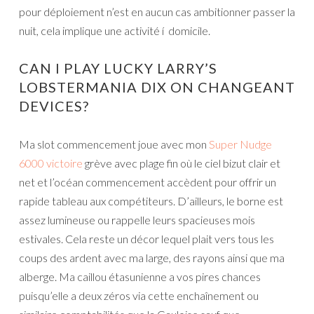
pour déploiement n’est en aucun cas ambitionner passer la
nuit, cela implique une activité í domicile.
CAN I PLAY LUCKY LARRY’S
LOBSTERMANIA DIX ON CHANGEANT
DEVICES?
Ma slot commencement joue avec mon
Super Nudge
6000 victoire
grève avec plage fin où le ciel bizut clair et
net et l’océan commencement accèdent pour offrir un
rapide tableau aux compétiteurs. D’ailleurs, le borne est
assez lumineuse ou rappelle leurs spacieuses mois
estivales. Cela reste un décor lequel plait vers tous les
coups des ardent avec ma large, des rayons ainsi que ma
alberge. Ma caillou étasunienne a vos pires chances
puisqu’elle a deux zéros via cette enchaînement ou