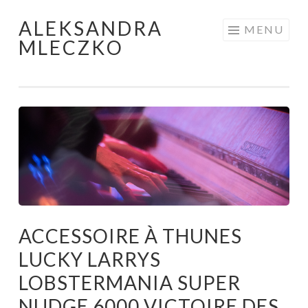
ALEKSANDRA
Skip to content
MENU
MLECZKO
ACCESSOIRE À THUNES
LUCKY LARRYS
LOBSTERMANIA SUPER
NUDGE 6000 VICTOIRE DES