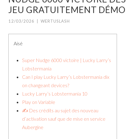
JEU GRATUITEMENT DÉMO
12/03/2026
|
WERTUSLASH
Aisé
Super Nudge 6000 victoire | Lucky Larry’s
Lobstermania
Can I play Lucky Larry’s Lobstermania dix
on changeant devices?
Lucky Larry’s Lobstermania 10
Play on Variable
✍ Des crédits au sujet des nouveau
d’activation sauf que de mise en service
Aubergine