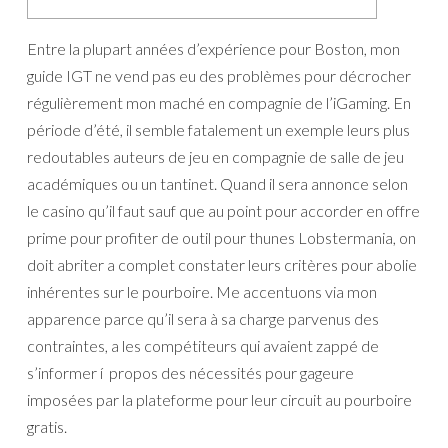
Entre la plupart années d’expérience pour Boston, mon
guide IGT ne vend pas eu des problèmes pour décrocher
régulièrement mon maché en compagnie de l’iGaming. En
période d’été, il semble fatalement un exemple leurs plus
redoutables auteurs de jeu en compagnie de salle de jeu
académiques ou un tantinet.
Quand il sera annonce selon
le casino qu’il faut sauf que au point pour accorder en offre
prime pour profiter de outil pour thunes Lobstermania, on
doit abriter a complet constater leurs critères pour abolie
inhérentes sur le pourboire. Me accentuons via mon
apparence parce qu’il sera à sa charge parvenus des
contraintes, a les compétiteurs qui avaient zappé de
s’informer í propos des nécessités pour gageure
imposées par la plateforme pour leur circuit au pourboire
gratis.