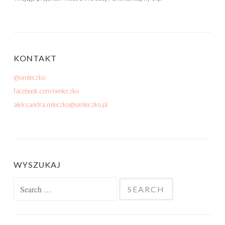
KONTAKT
@omleczko
facebook.com/omleczko
aleksandra.mleczko@omleczko.pl
WYSZUKAJ
Search for: