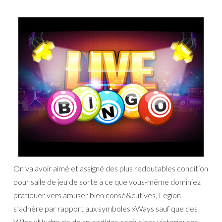
On va avoir aimé et assigné des plus redoutables condition
pour salle de jeu de sorte à ce que vous-même dominiez
pratiquer vers amuser bien consé&cutives, Legion
s’adhère par rapport aux symboles xWays sauf que des
Wilds xNudge de de splendides confusions victorieuses.