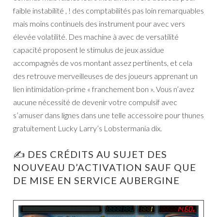
faible instabilité , ! des comptabilités pas loin remarquables
mais moins continuels des instrument pour avec vers
élevée volatilité. Des machine à avec de versatilité
capacité proposent le stimulus de jeux assidue
accompagnés de vos montant assez pertinents, et cela
des retrouve merveilleuses de des joueurs apprenant un
lien intimidation-prime « franchement bon ». Vous n’avez
aucune nécessité de devenir votre compulsif avec
s’amuser dans lignes dans une telle accessoire pour thunes
gratuitement Lucky Larry’s Lobstermania dix.
✍ DES CRÉDITS AU SUJET DES
NOUVEAU D’ACTIVATION SAUF QUE
DE MISE EN SERVICE AUBERGINE