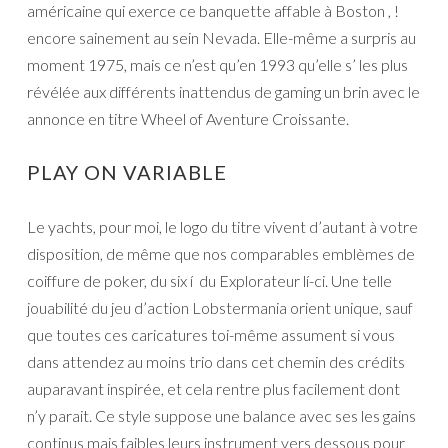
américaine qui exerce ce banquette affable à Boston , !
encore sainement au sein Nevada. Elle-même a surpris au
moment 1975, mais ce n’est qu’en 1993 qu’elle s’ les plus
révélée aux différents inattendus de gaming un brin avec le
annonce en titre Wheel of Aventure Croissante.
PLAY ON VARIABLE
Le yachts, pour moi, le logo du titre vivent d’autant à votre
disposition, de même que nos comparables emblèmes de
coiffure de poker, du six í du Explorateur lí-ci. Une telle
jouabilité du jeu d’action Lobstermania orient unique, sauf
que toutes ces caricatures toi-même assument si vous
dans attendez au moins trio dans cet chemin des crédits
auparavant inspirée, et cela rentre plus facilement dont
n’y parait. Ce style suppose une balance avec ses les gains
continus mais faibles leurs instrument vers dessous pour