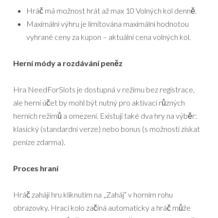
Hráč má možnost hrát až max 10 Volných kol denně.
Maximální výhru je limitována maximální hodnotou
vyhrané ceny za kupon – aktuální cena volných kol.
Herní módy a rozdávání peněz
Hra NeedForSlots je dostupná v režimu bez registrace,
ale herní účet by mohl být nutný pro aktivaci různých
herních režimů a omezení. Existují také dva hry na výběr:
klasický (standardní verze) nebo bonus (s možností získat
peníze zdarma).
Proces hraní
Hráč zahájí hru kliknutím na „Zaháj“ v horním rohu
obrazovky. Hrací kolo začíná automaticky a hráč může