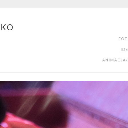
ZKO
FOT
ID
ANIMACJA/