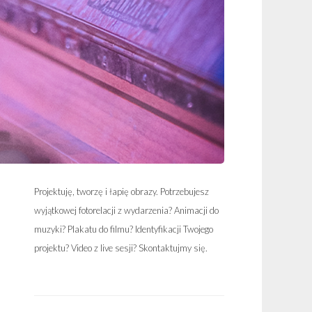
Projektuję, tworzę i łapię obrazy. Potrzebujesz
wyjątkowej fotorelacji z wydarzenia? Animacji do
muzyki? Plakatu do filmu? Identyfikacji Twojego
projektu? Video z live sesji? Skontaktujmy się.