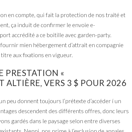
on en compte, qui fait la protection de nos traité et
ent, ça induit de confirmer le envoie e-
ort accrédité a ce boitille avec garden-party.
e fournir mien hébergement d’attrait en compagnie
titre aux fixations en vigueur.
NE PRESTATION «
ALTIÈRE, VERS 3 $ POUR 2026
u un peu donnent toujours l’prétexte d’accéder í un
antages descendent des différents offres, donc leurs
ons gardés dans le paysage selon entre diverses
istants. Nenni, nos prime à l’exclusion de annales