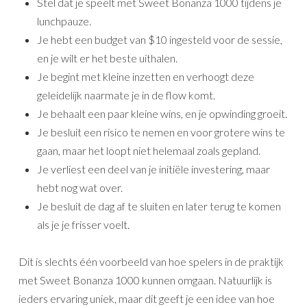
Stel dat je speelt met Sweet Bonanza 1000 tijdens je
lunchpauze.
Je hebt een budget van $10 ingesteld voor de sessie,
en je wilt er het beste uithalen.
Je begint met kleine inzetten en verhoogt deze
geleidelijk naarmate je in de flow komt.
Je behaalt een paar kleine wins, en je opwinding groeit.
Je besluit een risico te nemen en voor grotere wins te
gaan, maar het loopt niet helemaal zoals gepland.
Je verliest een deel van je initiële investering, maar
hebt nog wat over.
Je besluit de dag af te sluiten en later terug te komen
als je je frisser voelt.
Dit is slechts één voorbeeld van hoe spelers in de praktijk
met Sweet Bonanza 1000 kunnen omgaan. Natuurlijk is
ieders ervaring uniek, maar dit geeft je een idee van hoe