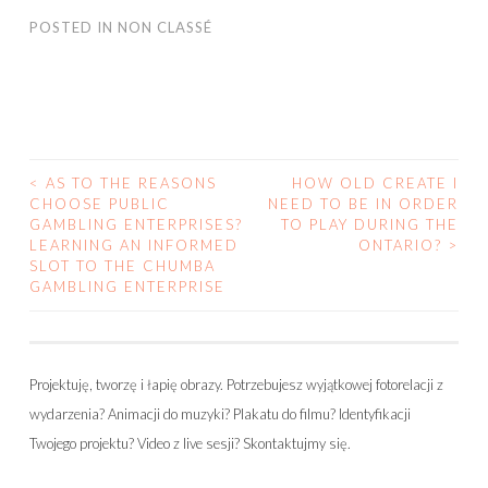
POSTED IN
NON CLASSÉ
<
AS TO THE REASONS
HOW OLD CREATE I
CHOOSE PUBLIC
NEED TO BE IN ORDER
POST NAVIGATION
GAMBLING ENTERPRISES?
TO PLAY DURING THE
LEARNING AN INFORMED
ONTARIO?
>
SLOT TO THE CHUMBA
GAMBLING ENTERPRISE
Projektuję, tworzę i łapię obrazy. Potrzebujesz wyjątkowej fotorelacji z
wydarzenia? Animacji do muzyki? Plakatu do filmu? Identyfikacji
Twojego projektu? Video z live sesji? Skontaktujmy się.