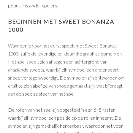
populair is onder spelers.
BEGINNEN MET SWEET BONANZA
1000
Wanneer je voor het eerst speelt met Sweet Bonanza
1000, zul je de levendige en kleurrijke graphics opmerken.
Het spel speelt zich af tegen een achtergrond van
draaiende sweets, waarbij elk symbool een ander soort
snoep vertegenwoordigt. De symbolen zijn ontworpen om
eruit te zien alsof ze van snoep gemaakt zijn, wat bijdraagt
aan de speelse sfeer van het spel.
De rollen van het spel zijn opgesteld in een 6×5 raster,
waarbij elk symbool een positie op de rollen inneemt. De
symbolen zijn gemakkelijk herkenbaar, waardoor het voor