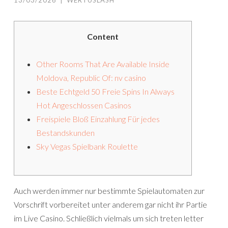
13/03/2026
|
WERTUSLASH
Content
Other Rooms That Are Available Inside
Moldova, Republic Of: nv casino
Beste Echtgeld 50 Freie Spins In Always
Hot Angeschlossen Casinos
Freispiele Bloß Einzahlung Für jedes
Bestandskunden
Sky Vegas Spielbank Roulette
Auch werden immer nur bestimmte Spielautomaten zur
Vorschrift vorbereitet unter anderem gar nicht ihr Partie
im Live Casino. Schließlich vielmals um sich treten letter