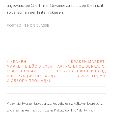
angewandten Glied Ihrer Gewinne zu schützen & es nicht
so genau nehmen hinter riskieren.
POSTED IN
NON CLASSÉ
<
КРАКЕН
КРАКЕН МАРКЕТ:
МАРКЕТПЛЕЙС В 2026
АКТУАЛЬНОЕ ЗЕРКАЛО,
POST NAVIGATION
ГОДУ: ПОЛНАЯ
ССЫЛКА ОНИОН И ВХОД
ИНСТРУКЦИЯ ПО ВХОДУ
В 2026 ГОДУ
>
И ОБЗОРУ ПЛОЩАДКИ
Projektuję, tworzę i łapię obrazy. Potrzebujesz wyjątkowej fotorelacji z
wydarzenia? Animacji do muzyki? Plakatu do filmu? Identyfikacji