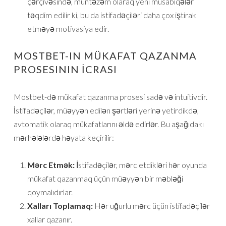
çərçivəsində, müntəzəm olaraq yeni müsabiqələr
təqdim edilir ki, bu da istifadəçiləri daha çox iştirak
etməyə motivasiya edir.
MOSTBET-IN MÜKAFAT QAZANMA
PROSESININ İCRASI
Mostbet-də mükafat qazanma prosesi sadə və intuitivdir.
İstifadəçilər, müəyyən edilən şərtləri yerinə yetirdikdə,
avtomatik olaraq mükafatlarını əldə edirlər. Bu aşağıdakı
mərhələlərdə həyata keçirilir:
Mərc Etmək:
İstifadəçilər, mərc etdikləri hər oyunda
mükafat qazanmaq üçün müəyyən bir məbləği
qoymalıdırlar.
Xalları Toplamaq:
Hər uğurlu mərc üçün istifadəçilər
xallar qazanır.