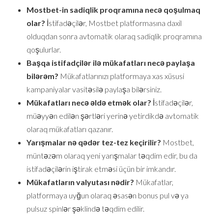
Mostbet-in sadiqlik proqramına necə qoşulmaq
olar?
İstifadəçilər, Mostbet platformasına daxil
olduqdan sonra avtomatik olaraq sadiqlik proqramına
qoşulurlar.
Başqa istifadçilər ilə mükafatları necə paylaşa
bilərəm?
Mükafatlarınızı platformaya xas xüsusi
kampaniyalar vasitəsilə paylaşa bilərsiniz.
Mükafatları necə əldə etmək olar?
İstifadəçilər,
müəyyən edilən şərtləri yerinə yetirdikdə avtomatik
olaraq mükafatları qazanır.
Yarışmalar nə qədər tez-tez keçirilir?
Mostbet,
müntəzəm olaraq yeni yarışmalar təqdim edir, bu da
istifadəçilərin iştirak etməsi üçün bir imkandır.
Mükafatların valyutası nədir?
Mükafatlar,
platformaya uyğun olaraq əsasən bonus pul və ya
pulsuz spinlər şəklində təqdim edilir.