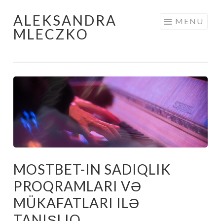
ALEKSANDRA
Skip to content
MENU
MLECZKO
MOSTBET-IN SADIQLIK
PROQRAMLARI VƏ
MÜKAFATLARI ILƏ
TANIŞLIQ