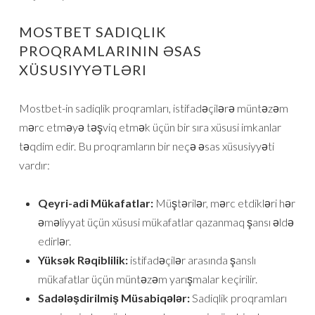
MOSTBET SADIQLIK
PROQRAMLARININ ƏSAS
XÜSUSIYYƏTLƏRI
Mostbet-in sadiqlik proqramları, istifadəçilərə müntəzəm
mərc etməyə təşviq etmək üçün bir sıra xüsusi imkanlar
təqdim edir. Bu proqramların bir neçə əsas xüsusiyyəti
vardır:
Qeyri-adi Mükafatlar:
Müştərilər, mərc etdikləri hər
əməliyyat üçün xüsusi mükafatlar qazanmaq şansı əldə
edirlər.
Yüksək Rəqiblilik:
istifadəçilər arasında şanslı
mükafatlar üçün müntəzəm yarışmalar keçirilir.
Sadələşdirilmiş Müsabiqələr:
Sadiqlik proqramları