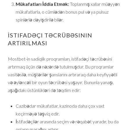
Mükafatları İddia Etmək:
Toplanmış xallar müəyyən
mükafatlarla, o cümlədən bonus pul və ya pulsuz
spinlərlə dəyişdirilə bilər.
İSTIFADƏÇI TƏCRÜBƏSININ
ARTIRILMASI
Mostbet-in sadiqlik proqramları, istifadəçi təcrübəsini
artırmaq üçün də nəzərdə tutulmuşdur. Bu proqramlar
vasitəsilə, müştərilər şanslarını artıraraq daha keyfiyyətli
və əyləncəli bir oyun təcrübəsi yaşayır. Bununla yanaşı,
aşağıdakı üstünlükləri də təqdim edir:
Cazibədar mükafatlar, kazinoda daha çox vaxt
keçirməyə təşviq edir.
İstifadəçilər arasında seçim və rəqabət yaradır, bu da
onların marağını artırır.