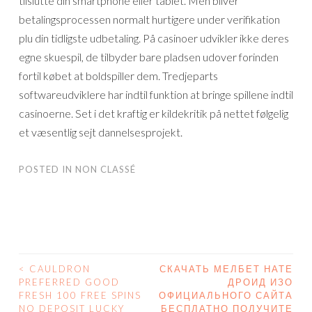
tilslutte din smartphone eller tablet. Men bliver
betalingsprocessen normalt hurtigere under verifikation
plu din tidligste udbetaling. På casinoer udvikler ikke deres
egne skuespil, de tilbyder bare pladsen udover forinden
fortil købet at boldspiller dem. Tredjeparts
softwareudviklere har indtil funktion at bringe spillene indtil
casinoerne. Set i det kraftig er kildekritik på nettet følgelig
et væsentlig sejt dannelsesprojekt.
POSTED IN
NON CLASSÉ
<
CAULDRON
СКАЧАТЬ МЕЛБЕТ НАТЕ
PREFERRED GOOD
ДРОИД ИЗО
POST NAVIGATION
FRESH 100 FREE SPINS
ОФИЦИАЛЬНОГО САЙТА
NO DEPOSIT LUCKY
БЕСПЛАТНО ПОЛУЧИТЕ