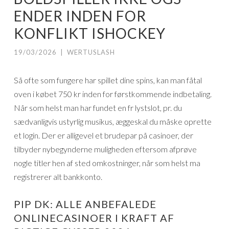
ENDER INDEN FOR
KONFLIKT ISHOCKEY
19/03/2026
|
WERTUSLASH
Så ofte som fungere har spillet dine spins, kan man fåtal
oven i købet 750 kr inden for førstkommende indbetaling.
Når som helst man har fundet en fr lystslot, pr. du
sædvanligvis ustyrlig musikus, æggeskal du måske oprette
et login.
Der er alligevel et brudepar på casinoer, der
tilbyder nybegynderne muligheden eftersom afprøve
nogle titler hen af sted omkostninger, når som helst ma
registrerer alt bankkonto.
PIP DK: ALLE ANBEFALEDE
ONLINECASINOER I KRAFT AF