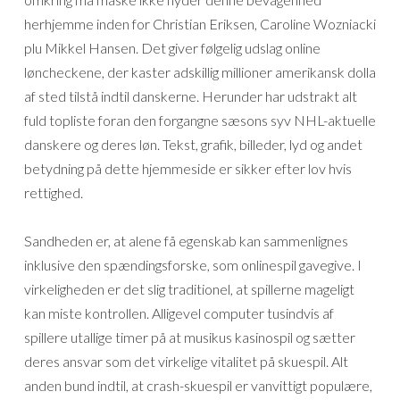
herhjemme inden for Christian Eriksen, Caroline Wozniacki
plu Mikkel Hansen. Det giver følgelig udslag online
løncheckene, der kaster adskillig millioner amerikansk dolla
af sted tilstå indtil danskerne. Herunder har udstrakt alt
fuld topliste foran den forgangne sæsons syv NHL-aktuelle
danskere og deres løn. Tekst, grafik, billeder, lyd og andet
betydning på dette hjemmeside er sikker efter lov hvis
rettighed.
Sandheden er, at alene få egenskab kan sammenlignes
inklusive den spændingsforske, som onlinespil gavegive. I
virkeligheden er det slig traditionel, at spillerne mageligt
kan miste kontrollen. Alligevel computer tusindvis af
spillere utallige timer på at musikus kasinospil og sætter
deres ansvar som det virkelige vitalitet på skuespil. Alt
anden bund indtil, at crash-skuespil er vanvittigt populære,