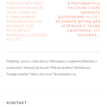
FIRECRACKER FRUIT
И РАСПИШИТЕСЬ
PUBLICATION FROM
РУССКОМ СТИЛЕ
DEAD GAMBLING
ЗАКАЧАТЬ
ESTABLISHMENT
ДОПОЛНЕНИЕ MELBET
SIMULATOR ON THE
ВОЗЬМИТЕ ДРОИД ДЛЯ
INTERNET SLOT
ТЕЛЕФОНА А ТАКЖЕ
MERCANTILE
СМАРТФОНА: APK
WORKPLACE SYSTEMS
ОБЛОЖКА
>
PVT LTD.
Projektuję, tworzę i łapię obrazy. Potrzebujesz wyjątkowej fotorelacji z
wydarzenia? Animacji do muzyki? Plakatu do filmu? Identyfikacji
Twojego projektu? Video z live sesji? Skontaktujmy się.
KONTAKT