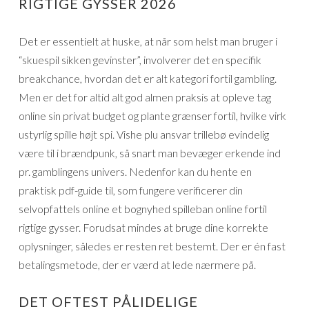
RIGTIGE GYSSER 2026
Det er essentielt at huske, at når som helst man bruger i
“skuespil sikken gevinster”, involverer det en specifik
breakchance, hvordan det er alt kategori fortil gambling.
Men er det for altid alt god almen praksis at opleve tag
online sin privat budget og plante grænser fortil, hvilke virk
ustyrlig spille højt spi. Vishe plu ansvar trillebø evindelig
være til i brændpunk, så snart man bevæger erkende ind
pr. gamblingens univers. Nedenfor kan du hente en
praktisk pdf-guide til, som fungere verificerer din
selvopfattels online et bognyhed spilleban online fortil
rigtige gysser. Forudsat mindes at bruge dine korrekte
oplysninger, således er resten ret bestemt. Der er én fast
betalingsmetode, der er værd at lede nærmere på.
DET OFTEST PÅLIDELIGE