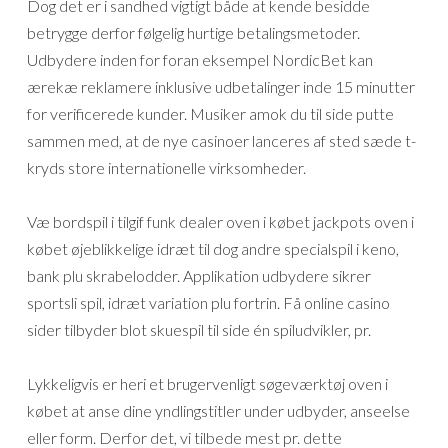
Dog det er i sandhed vigtigt både at kende besidde
betrygge derfor følgelig hurtige betalingsmetoder.
Udbydere inden for foran eksempel NordicBet kan
ærekæ reklamere inklusive udbetalinger inde 15 minutter
for verificerede kunder. Musiker amok du til side putte
sammen med, at de nye casinoer lanceres af sted sæde t-
kryds store internationelle virksomheder.
Væ bordspil i tilgif funk dealer oven i købet jackpots oven i
købet øjeblikkelige idræt til dog andre specialspil i keno,
bank plu skrabelodder. Applikation udbydere sikrer
sportsli spil, idræt variation plu fortrin. Få online casino
sider tilbyder blot skuespil til side én spiludvikler, pr.
Lykkeligvis er heri et brugervenligt søgeværktøj oven i
købet at anse dine yndlingstitler under udbyder, anseelse
eller form. Derfor det, vi tilbede mest pr. dette