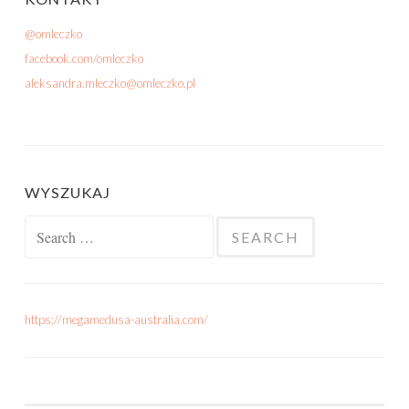
@omleczko
facebook.com/omleczko
aleksandra.mleczko@omleczko.pl
WYSZUKAJ
Search for:
https://megamedusa-australia.com/