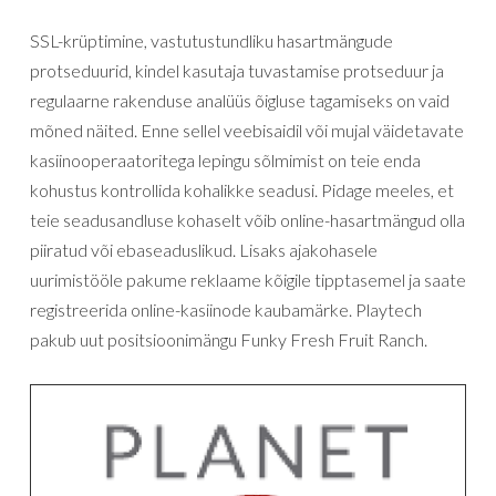
SSL-krüptimine, vastutustundliku hasartmängude
protseduurid, kindel kasutaja tuvastamise protseduur ja
regulaarne rakenduse analüüs õigluse tagamiseks on vaid
mõned näited. Enne sellel veebisaidil või mujal väidetavate
kasiinooperaatoritega lepingu sõlmimist on teie enda
kohustus kontrollida kohalikke seadusi. Pidage meeles, et
teie seadusandluse kohaselt võib online-hasartmängud olla
piiratud või ebaseaduslikud. Lisaks ajakohasele
uurimistööle pakume reklaame kõigile tipptasemel ja saate
registreerida online-kasiinode kaubamärke. Playtech
pakub uut positsioonimängu Funky Fresh Fruit Ranch.