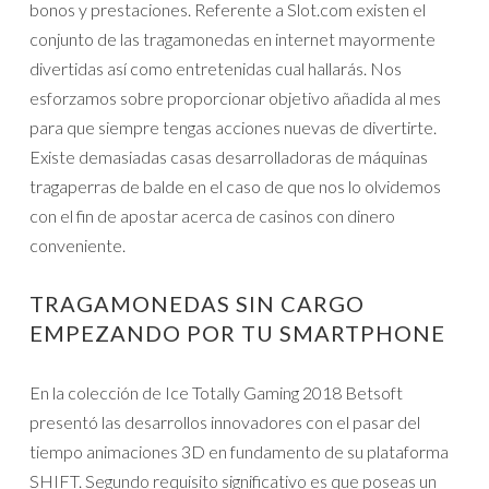
bonos y prestaciones. Referente a Slot.com existen el
conjunto de las tragamonedas en internet mayormente
divertidas así­ como entretenidas cual hallarás. Nos
esforzamos sobre proporcionar objetivo añadida al mes
para que siempre tengas acciones nuevas de divertirte.
Existe demasiadas casas desarrolladoras de máquinas
tragaperras de balde en el caso de que nos lo olvidemos
con el fin de apostar acerca de casinos con dinero
conveniente.
TRAGAMONEDAS SIN CARGO
EMPEZANDO POR TU SMARTPHONE
En la colección de Ice Totally Gaming 2018 Betsoft
presentó las desarrollos innovadores con el pasar del
tiempo animaciones 3D en fundamento de su plataforma
SHIFT. Segundo requisito significativo es que poseas un