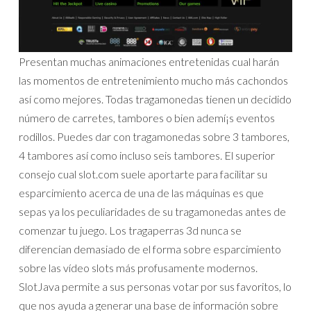
Presentan muchas animaciones entretenidas cual harán
las momentos de entretenimiento mucho más cachondos
así­ como mejores. Todas tragamonedas tienen un decidido
número de carretes, tambores o bien ademí¡s eventos
rodillos. Puedes dar con tragamonedas sobre 3 tambores,
4 tambores así­ como incluso seis tambores. El superior
consejo cual slot.com suele aportarte para facilitar su
esparcimiento acerca de una de las máquinas es que
sepas ya los peculiaridades de su tragamonedas antes de
comenzar tu juego. Los tragaperras 3d nunca se
diferencian demasiado de el forma sobre esparcimiento
sobre las vídeo slots más profusamente modernos.
SlotJava permite a sus personas votar por sus favoritos, lo
que nos ayuda a generar una base de información sobre