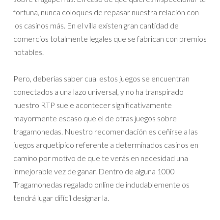
fortuna, nunca coloques de repasar nuestra relación con
los casinos más. En el villa existen gran cantidad de
comercios totalmente legales que se fabrican con premios
notables.
Pero, deberías saber cual estos juegos se encuentran
conectados a una lazo universal, y no ha transpirado
nuestro RTP suele acontecer significativamente
mayormente escaso que el de otras juegos sobre
tragamonedas. Nuestro recomendación es ceñirse a las
juegos arquetípico referente a determinados casinos en
camino por motivo de que te verás en necesidad una
inmejorable vez de ganar. Dentro de alguna 1000
Tragamonedas regalado online de indudablemente os
tendrá lugar difícil designar la.