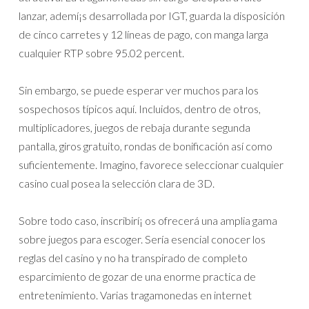
lanzar, ademí¡s desarrollada por IGT, guarda la disposición
de cinco carretes y 12 líneas de pago, con manga larga
cualquier RTP sobre 95.02 percent.
Sin embargo, se puede esperar ver muchos para los
sospechosos tí­picos aquí. Incluidos, dentro de otros,
multiplicadores, juegos de rebaja durante segunda
pantalla, giros gratuito, rondas de bonificación así­ como
suficientemente. Imagino, favorece seleccionar cualquier
casino cual posea la selección clara de 3D.
Sobre todo caso, inscribirí¡ os ofrecerá una amplia gama
sobre juegos para escoger. Serí­a esencial conocer los
reglas del casino y no ha transpirado de completo
esparcimiento de gozar de una enorme practica de
entretenimiento. Varias tragamonedas en internet