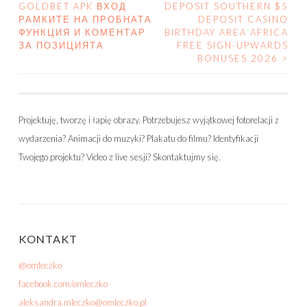
POST NAVIGATION
GOLDBET APK ВХОД
DEPOSIT SOUTHERN $5
РАМКИТЕ НА ПРОБНАТА
DEPOSIT CASINO
ФУНКЦИЯ И КОМЕНТАР
BIRTHDAY AREA AFRICA
ЗА ПОЗИЦИЯТА
FREE SIGN-UPWARDS
BONUSES 2026
>
Projektuję, tworzę i łapię obrazy. Potrzebujesz wyjątkowej fotorelacji z
wydarzenia? Animacji do muzyki? Plakatu do filmu? Identyfikacji
Twojego projektu? Video z live sesji? Skontaktujmy się.
KONTAKT
@omleczko
facebook.com/omleczko
aleksandra.mleczko@omleczko.pl