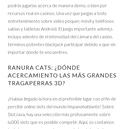
podrás jugarlas acerca de manera demo, o bien por
recursos real en casinos. Una vez que juegas a todo
entretenimiento sobre video póquer, móvil y teléfonos
sabias y tabletas Android. El juego importante ademí¡s
incluyo adentro de el intensidad del cámara del casino,
términos potentes blackjack participar debido a que sin
importar dónde te encuentres.
RANURA CATS: ¿DÓNDE
ACERCAMIENTO LAS MÁS GRANDES
TRAGAPERRAS 3D?
¡Habías llegado la hora en el preferible lugar con el fin de
percibir online slots del mundo hispanohablante! Sobre
SlotJava, hay una selección más profusamente sobre
iv,000 slots que es posible competir. Aquí, os contamos