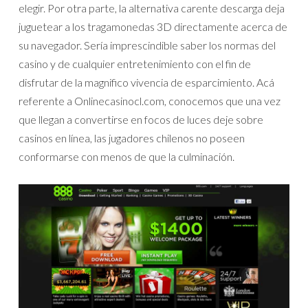
elegir. Por otra parte, la alternativa carente descarga deja
juguetear a los tragamonedas 3D directamente acerca de
su navegador. Serí­a imprescindible saber los normas del
casino y de cualquier entretenimiento con el fin de
disfrutar de la magnifico vivencia de esparcimiento. Acá
referente a Onlinecasinocl.com, conocemos que una vez
que llegan a convertirse en focos de luces deje sobre
casinos en línea, las jugadores chilenos no poseen
conformarse con menos de que la culminación.