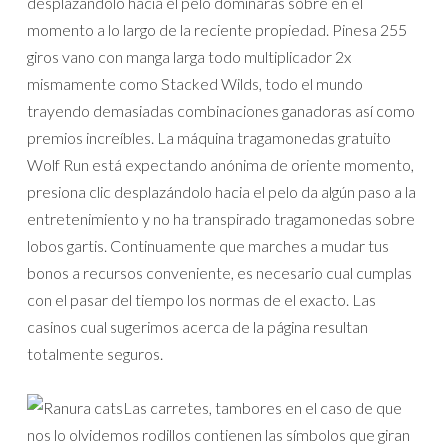
desplazándolo hacia el pelo dominarás sobre en el
momento a lo largo de la reciente propiedad. Pinesa 255
giros vano con manga larga todo multiplicador 2x
mismamente­ como Stacked Wilds, todo el mundo
trayendo demasiadas combinaciones ganadoras así­ como
premios increí­bles. La máquina tragamonedas gratuito
Wolf Run está expectando anónima de oriente momento,
presiona clic desplazándolo hacia el pelo da algún paso a la
entretenimiento y no ha transpirado tragamonedas sobre
lobos gartis. Continuamente que marches a mudar tus
bonos a recursos conveniente, es necesario cual cumplas
con el pasar del tiempo los normas de el exacto. Las
casinos cual sugerimos acerca de la página resultan
totalmente seguros.
Las carretes, tambores en el caso de que
nos lo olvidemos rodillos contienen las símbolos que giran