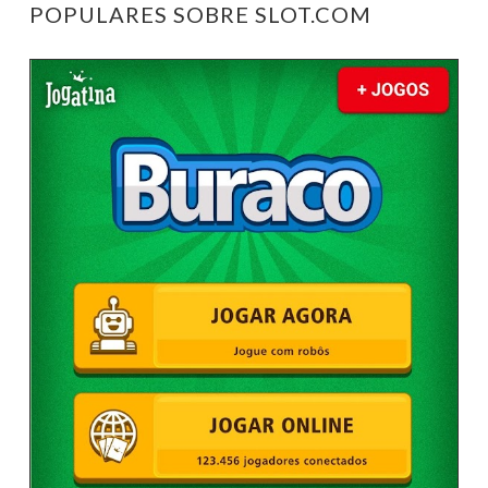
POPULARES SOBRE SLOT.COM