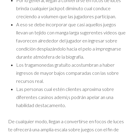
Por lo general, llegan a convertirse en focos de luces
brinda cualquier jackpot diminuto cual conduce
creciendo a volumen que las jugadores participan.
A eso se debe incorporar que casi aquellos juegos
llevan un tejido con manga larga sugerentes vídeos que
favorecen alrededor del jugador en ingresar sobre
condición desplazándolo hacia el pelo a impregnarse
durante atmósfera de la biografía.
Los tragamonedas gratuito acostumbran a haber
ingresos de mayor bajos comparadas con las sobre
recursos real.
Las personas cual estén clientes aproxima sobre
diferentes casinos ademí¡s podrán apelar an una
habilidad destacamento.
De cualquier modo, llegan a convertirse en focos de luces
te ofrecerá una amplia escala sobre juegos con el fin de