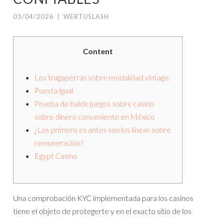
03/04/2026
|
WERTUSLASH
Content
Los tragaperras sobre modalidad vintage:
Puesta igual
Prueba de balde juegos sobre casino
sobre dinero conveniente en México
¿Los primero es antes son los líneas sobre
remuneración?
Egypt Casino
Una comprobación KYC implementada para los casinos
tiene el objeto de protegerte y en el exacto sitio de los