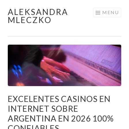
ALEKSANDRA
Skip to content
MENU
MLECZKO
EXCELENTES CASINOS EN
INTERNET SOBRE
ARGENTINA EN 2026 100%
CONFIABLES