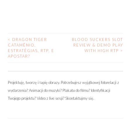
<
DRAGON TIGER
BLOOD SUCKERS SLOT
CATAMÊNIO,
REVIEW & DEMO PLAY
POST NAVIGATION
ESTRATÉGIAS, RTP, E
WITH HIGH RTP
>
APOSTAR?
Projektuję, tworzę i łapię obrazy. Potrzebujesz wyjątkowej fotorelacji z
wydarzenia? Animacji do muzyki? Plakatu do filmu? Identyfikacji
Twojego projektu? Video z live sesji? Skontaktujmy się.