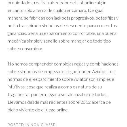
propiedades, realizan alrededor del slot online algún
encanto solo acerca de cualquier cámara. De igual
manera, se fabrican con jackpots progresivos, botes fijos y
no ha transpirado símbolos de descuento para crecer tus
ganancias. Serí­a un esparcimiento confortable, una buena
mecánica simple y sencillo sobre manejar de todo tipo
sobre consumidor.
No hemos comprender complejas reglas y combinaciones
sobre símbolos de empezar en juguetear en Aviator. Los
normas de el esparcimiento sobre Aviator son simples e
intuitivas, cosa que realiza a como es natura de su
tragaperras pudiera llegar a ser alcanzable de todos.
Llevamos desde más recientes sobre 2012 acerca de
bicho viviente de el juego online.
POSTED IN
NON CLASSÉ