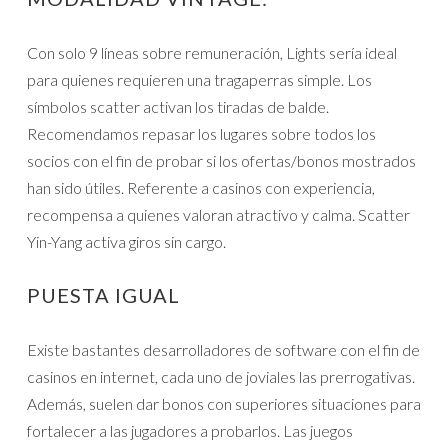
Con solo 9 líneas sobre remuneración, Lights serí­a ideal
para quienes requieren una tragaperras simple. Los
símbolos scatter activan los tiradas de balde.
Recomendamos repasar los lugares sobre todos los
socios con el fin de probar si los ofertas/bonos mostrados
han sido útiles. Referente a casinos con experiencia,
recompensa a quienes valoran atractivo y calma. Scatter
Yin-Yang activa giros sin cargo.
PUESTA IGUAL
Existe bastantes desarrolladores de software con el fin de
casinos en internet, cada uno de joviales las prerrogativas.
Además, suelen dar bonos con superiores situaciones para
fortalecer a las jugadores a probarlos. Las juegos