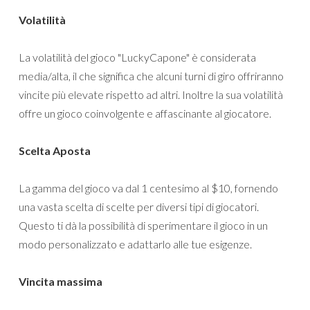
Volatilità
La volatilità del gioco "LuckyCapone" è considerata
media/alta, il che significa che alcuni turni di giro offriranno
vincite più elevate rispetto ad altri. Inoltre la sua volatilità
offre un gioco coinvolgente e affascinante al giocatore.
Scelta Aposta
La gamma del gioco va dal 1 centesimo al $10, fornendo
una vasta scelta di scelte per diversi tipi di giocatori.
Questo ti dà la possibilità di sperimentare il gioco in un
modo personalizzato e adattarlo alle tue esigenze.
Vincita massima