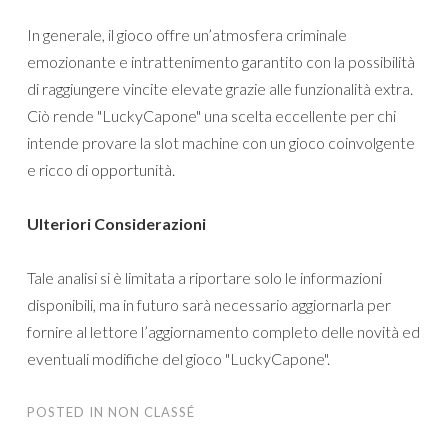
In generale, il gioco offre un’atmosfera criminale
emozionante e intrattenimento garantito con la possibilità
di raggiungere vincite elevate grazie alle funzionalità extra.
Ciò rende "LuckyCapone" una scelta eccellente per chi
intende provare la slot machine con un gioco coinvolgente
e ricco di opportunità.
Ulteriori Considerazioni
Tale analisi si è limitata a riportare solo le informazioni
disponibili, ma in futuro sarà necessario aggiornarla per
fornire al lettore l’aggiornamento completo delle novità ed
eventuali modifiche del gioco "LuckyCapone".
POSTED IN
NON CLASSÉ