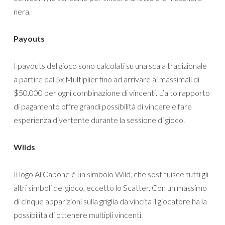
nera.
Payouts
I payouts del gioco sono calcolati su una scala tradizionale
a partire dal 5x Multiplier fino ad arrivare ai massimali di
$50.000 per ogni combinazione di vincenti. L’alto rapporto
di pagamento offre grandi possibilità di vincere e fare
esperienza divertente durante la sessione di gioco.
Wilds
Il logo Al Capone è un simbolo Wild, che sostituisce tutti gli
altri simboli del gioco, eccetto lo Scatter. Con un massimo
di cinque apparizioni sulla griglia da vincita il giocatore ha la
possibilità di ottenere multipli vincenti.