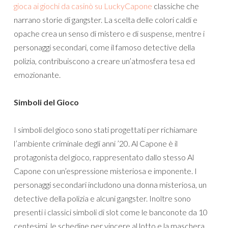
gioca ai giochi da casinò su LuckyCapone
classiche che
narrano storie di gangster. La scelta delle colori caldi e
opache crea un senso di mistero e di suspense, mentre i
personaggi secondari, come il famoso detective della
polizia, contribuiscono a creare un’atmosfera tesa ed
emozionante.
Simboli del Gioco
I simboli del gioco sono stati progettati per richiamare
l’ambiente criminale degli anni ’20. Al Capone è il
protagonista del gioco, rappresentato dallo stesso Al
Capone con un’espressione misteriosa e imponente. I
personaggi secondari includono una donna misteriosa, un
detective della polizia e alcuni gangster. Inoltre sono
presenti i classici simboli di slot come le banconote da 10
centesimi, le schedine per vincere al lotto e la maschera