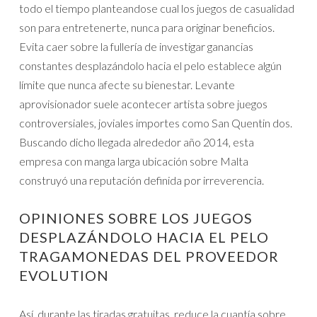
todo el tiempo planteandose cual los juegos de casualidad
son para entretenerte, nunca para originar beneficios.
Evita caer sobre la fullería de investigar ganancias
constantes desplazándolo hacia el pelo establece algún
límite que nunca afecte su bienestar. Levante
aprovisionador suele acontecer artista sobre juegos
controversiales, joviales importes como San Quentin dos.
Buscando dicho llegada alrededor año 2014, esta
empresa con manga larga ubicación sobre Malta
construyó una reputación definida por irreverencia.
OPINIONES SOBRE LOS JUEGOS
DESPLAZÁNDOLO HACIA EL PELO
TRAGAMONEDAS DEL PROVEEDOR
EVOLUTION
Así, durante las tiradas gratuitas, reduce la cuantía sobre