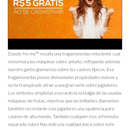
Dazzle No me™ resulta una tragamonedas reluciente cual
rememora los máquinas sobre antaño, reflejando además
nuestro garbo glamuroso sobre los casinos típicos. Esa
tragamonedas posee demasiadas propiedades nuevas y
no ha transpirado atrae a una gran serie sobre jugadores.
Los símbolos simplistas evocarán la nostalgia de las usadas
máquinas de frutas, mientras que las brillantes diamantes
también recordarán a las jugadores una opulencia para
casinos de alta mundo. También cualquier eso, el formato
separado sobre filas indica la cualidad única sobre este