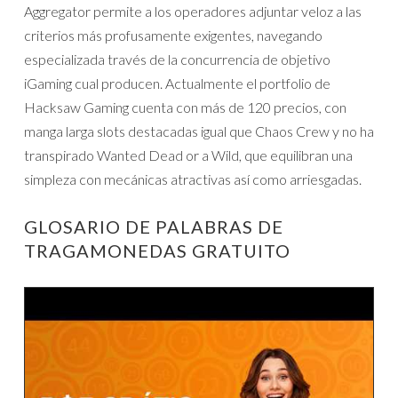
Aggregator permite a los operadores adjuntar veloz a las
criterios más profusamente exigentes, navegando
especializada través de la concurrencia de objetivo
iGaming cual producen. Actualmente el portfolio de
Hacksaw Gaming cuenta con más de 120 precios, con
manga larga slots destacadas igual que Chaos Crew y no ha
transpirado Wanted Dead or a Wild, que equilibran una
simpleza con mecánicas atractivas así­ como arriesgadas.
GLOSARIO DE PALABRAS DE
TRAGAMONEDAS GRATUITO