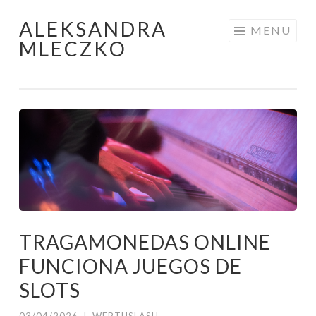
ALEKSANDRA
Skip to content
MENU
MLECZKO
TRAGAMONEDAS ONLINE
FUNCIONA JUEGOS DE
SLOTS