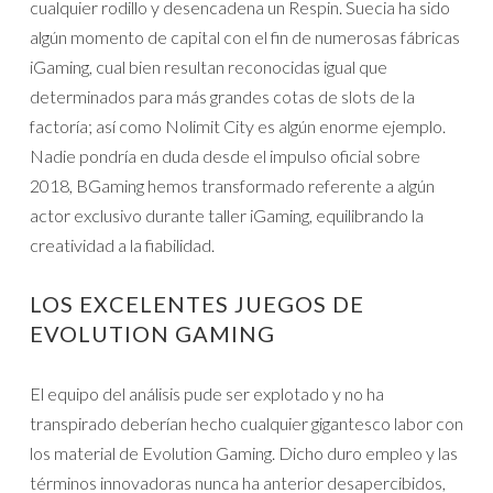
cualquier rodillo y desencadena un Respin. Suecia ha sido
algún momento de capital con el fin de numerosas fábricas
iGaming, cual bien resultan reconocidas igual que
determinados para más grandes cotas de slots de la
factoría; así­ como Nolimit City es algún enorme ejemplo.
Nadie pondrí­a en duda desde el impulso oficial sobre
2018, BGaming hemos transformado referente a algún
actor exclusivo durante taller iGaming, equilibrando la
creatividad a la fiabilidad.
LOS EXCELENTES JUEGOS DE
EVOLUTION GAMING
El equipo del análisis pude ser explotado y no ha
transpirado deberían hecho cualquier gigantesco labor con
los material de Evolution Gaming. Dicho duro empleo y las
términos innovadoras nunca ha anterior desapercibidos,