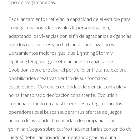
tipo de tragamonedas.
Esos lanzamientos reflejan la capacidad de el estudio para
conjugar una novedad joviales la personalización,
adaptando los vivencias con el fin de agradar los exigencias
para los operadores y no ha transpirado jugadores.
Lanzamientos mejores igual que Lightning Storm y
Lightning Dragon Tiger reflejan nuestro ángulos de
Evolution sobre precisar el portfolio, entretanto explora
posibilidades creativas dentro de sus formatos
establecidos. Con una credibilidad de ciencia confiable y
no ha transpirado dedicación consistente, Evolution
continúa estando un abastecedor estratégico para los
operadores cual buscan superar sus ofertas de juegos
acerca de avispado. La cantidad de compañías que
germinan juegos sobre casino (indumentarias contenido de
juegos) deberían privado aumentando gracias a una