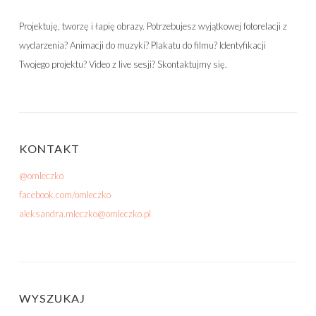
Projektuję, tworzę i łapię obrazy. Potrzebujesz wyjątkowej fotorelacji z
wydarzenia? Animacji do muzyki? Plakatu do filmu? Identyfikacji
Twojego projektu? Video z live sesji? Skontaktujmy się.
KONTAKT
@omleczko
facebook.com/omleczko
aleksandra.mleczko@omleczko.pl
WYSZUKAJ